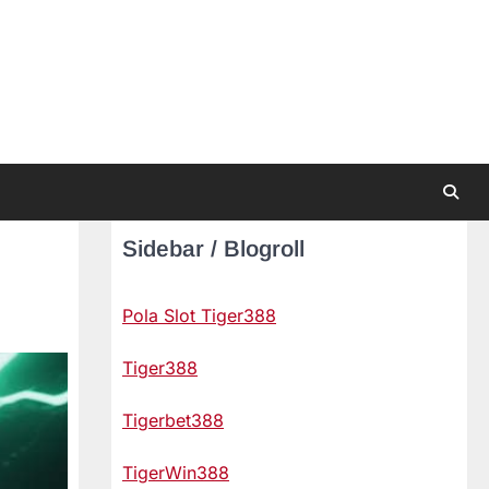
Sidebar / Blogroll
Pola Slot Tiger388
Tiger388
Tigerbet388
TigerWin388