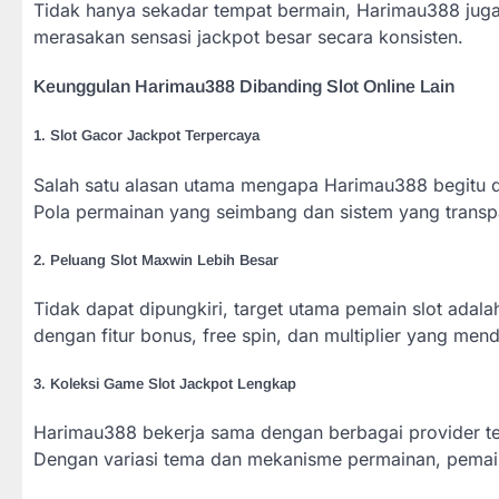
Tidak hanya sekadar tempat bermain, Harimau388 juga 
merasakan sensasi jackpot besar secara konsisten.
Keunggulan Harimau388 Dibanding Slot Online Lain
1. Slot Gacor Jackpot Terpercaya
Salah satu alasan utama mengapa Harimau388 begitu d
Pola permainan yang seimbang dan sistem yang transpa
2. Peluang Slot Maxwin Lebih Besar
Tidak dapat dipungkiri, target utama pemain slot adal
dengan fitur bonus, free spin, dan multiplier yang m
3. Koleksi Game Slot Jackpot Lengkap
Harimau388 bekerja sama dengan berbagai provider ter
Dengan variasi tema dan mekanisme permainan, pemai