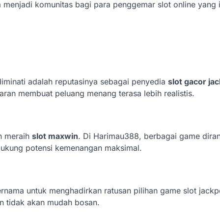
menjadi komunitas bagi para penggemar slot online yang 
iminati adalah reputasinya sebagai penyedia
slot gacor ja
ran membuat peluang menang terasa lebih realistis.
ah meraih
slot maxwin
. Di Harimau388, berbagai game dira
endukung potensi kemenangan maksimal.
nama untuk menghadirkan ratusan pilihan game slot jackp
n tidak akan mudah bosan.