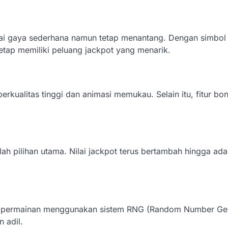
kai gaya sederhana namun tetap menantang. Dengan simbol
tetap memiliki peluang jackpot yang menarik.
rkualitas tinggi dan animasi memukau. Selain itu, fitur bo
lah pilihan utama. Nilai jackpot terus bertambah hingga ad
mua permainan menggunakan sistem RNG (Random Number Ge
 adil.