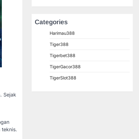
Categories
Harimau388
Tiger388
Tigerbet388
TigerGacor388
TigerSlot388
. Sejak
ngan
teknis.