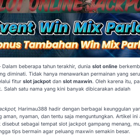
 Dalam beberapa tahun terakhir, dunia
slot online
berkemb
ling diminati. Tidak hanya menawarkan permainan yang seru,
alui fitur
slot jackpot
dan
slot maxwin
. Oleh karena itu, pa
k. Salah satu nama yang kini banyak dibicarakan adalah
jackpot
, Harimau388 hadir dengan berbagai keunggulan ya
aman, nyaman, dan tentu saja menguntungkan. Artikel ini
isebut sebagai tempat slot jackpot gampang menang, mul
ingga tips bermain agar peluang maxwin semakin besar.