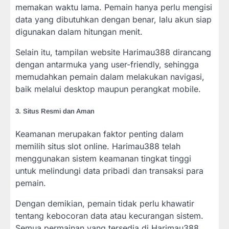
memakan waktu lama. Pemain hanya perlu mengisi
data yang dibutuhkan dengan benar, lalu akun siap
digunakan dalam hitungan menit.
Selain itu, tampilan website Harimau388 dirancang
dengan antarmuka yang user-friendly, sehingga
memudahkan pemain dalam melakukan navigasi,
baik melalui desktop maupun perangkat mobile.
3. Situs Resmi dan Aman
Keamanan merupakan faktor penting dalam
memilih situs slot online. Harimau388 telah
menggunakan sistem keamanan tingkat tinggi
untuk melindungi data pribadi dan transaksi para
pemain.
Dengan demikian, pemain tidak perlu khawatir
tentang kebocoran data atau kecurangan sistem.
Semua permainan yang tersedia di Harimau388