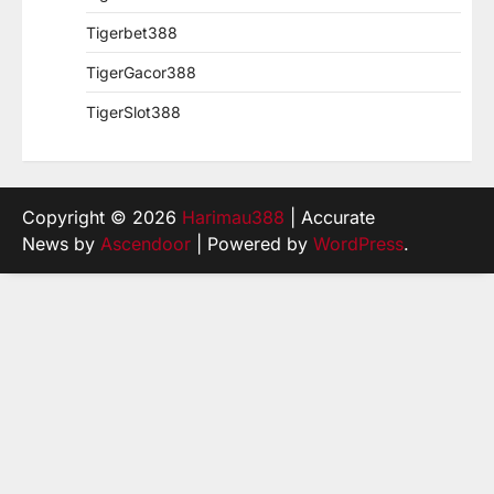
Tigerbet388
TigerGacor388
TigerSlot388
Copyright © 2026
Harimau388
| Accurate
News by
Ascendoor
| Powered by
WordPress
.