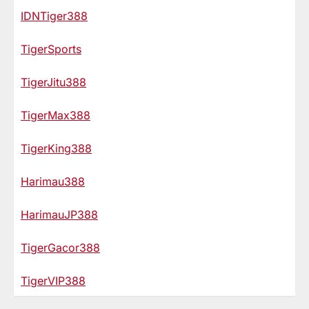
IDNTiger388
TigerSports
TigerJitu388
TigerMax388
TigerKing388
Harimau388
HarimauJP388
TigerGacor388
TigerVIP388