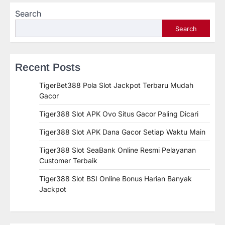
Search
Search
Recent Posts
TigerBet388 Pola Slot Jackpot Terbaru Mudah
Gacor
Tiger388 Slot APK Ovo Situs Gacor Paling Dicari
Tiger388 Slot APK Dana Gacor Setiap Waktu Main
Tiger388 Slot SeaBank Online Resmi Pelayanan
Customer Terbaik
Tiger388 Slot BSI Online Bonus Harian Banyak
Jackpot