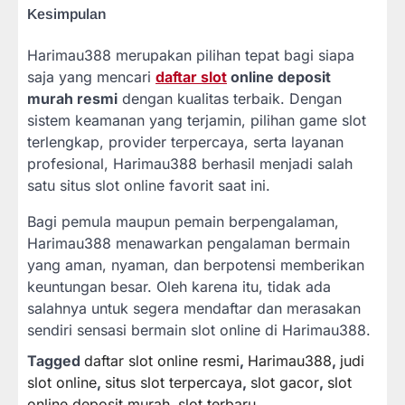
Kesimpulan
Harimau388 merupakan pilihan tepat bagi siapa
saja yang mencari
daftar slot
online deposit
murah resmi
dengan kualitas terbaik. Dengan
sistem keamanan yang terjamin, pilihan game slot
terlengkap, provider terpercaya, serta layanan
profesional, Harimau388 berhasil menjadi salah
satu situs slot online favorit saat ini.
Bagi pemula maupun pemain berpengalaman,
Harimau388 menawarkan pengalaman bermain
yang aman, nyaman, dan berpotensi memberikan
keuntungan besar. Oleh karena itu, tidak ada
salahnya untuk segera mendaftar dan merasakan
sendiri sensasi bermain slot online di Harimau388.
Tagged
daftar slot online resmi
,
Harimau388
,
judi
slot online
,
situs slot terpercaya
,
slot gacor
,
slot
online deposit murah
,
slot terbaru