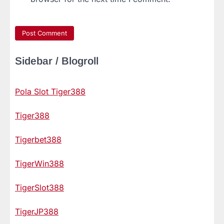
Sidebar / Blogroll
Pola Slot Tiger388
Tiger388
Tigerbet388
TigerWin388
TigerSlot388
TigerJP388