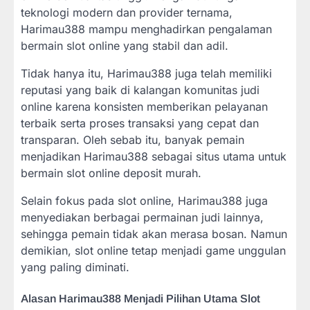
teknologi modern dan provider ternama,
Harimau388 mampu menghadirkan pengalaman
bermain slot online yang stabil dan adil.
Tidak hanya itu, Harimau388 juga telah memiliki
reputasi yang baik di kalangan komunitas judi
online karena konsisten memberikan pelayanan
terbaik serta proses transaksi yang cepat dan
transparan. Oleh sebab itu, banyak pemain
menjadikan Harimau388 sebagai situs utama untuk
bermain slot online deposit murah.
Selain fokus pada slot online, Harimau388 juga
menyediakan berbagai permainan judi lainnya,
sehingga pemain tidak akan merasa bosan. Namun
demikian, slot online tetap menjadi game unggulan
yang paling diminati.
Alasan Harimau388 Menjadi Pilihan Utama Slot