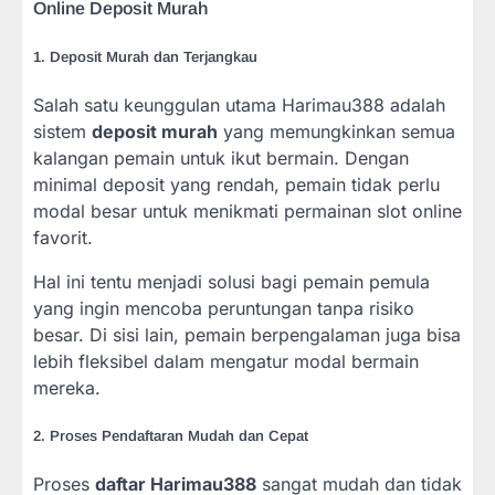
Online Deposit Murah
1. Deposit Murah dan Terjangkau
Salah satu keunggulan utama Harimau388 adalah
sistem
deposit murah
yang memungkinkan semua
kalangan pemain untuk ikut bermain. Dengan
minimal deposit yang rendah, pemain tidak perlu
modal besar untuk menikmati permainan slot online
favorit.
Hal ini tentu menjadi solusi bagi pemain pemula
yang ingin mencoba peruntungan tanpa risiko
besar. Di sisi lain, pemain berpengalaman juga bisa
lebih fleksibel dalam mengatur modal bermain
mereka.
2. Proses Pendaftaran Mudah dan Cepat
Proses
daftar Harimau388
sangat mudah dan tidak