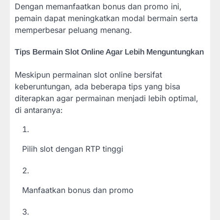
Dengan memanfaatkan bonus dan promo ini,
pemain dapat meningkatkan modal bermain serta
memperbesar peluang menang.
Tips Bermain Slot Online Agar Lebih Menguntungkan
Meskipun permainan slot online bersifat
keberuntungan, ada beberapa tips yang bisa
diterapkan agar permainan menjadi lebih optimal,
di antaranya:
Pilih slot dengan RTP tinggi
Manfaatkan bonus dan promo