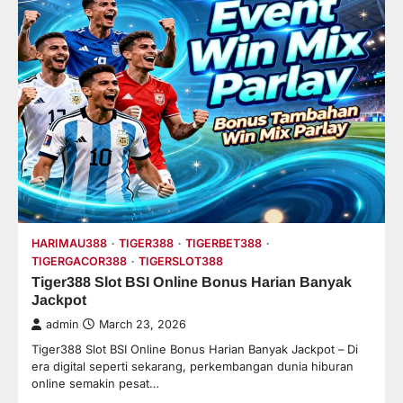
HARIMAU388
TIGER388
TIGERBET388
TIGERGACOR388
TIGERSLOT388
Tiger388 Slot BSI Online Bonus Harian Banyak
Jackpot
admin
March 23, 2026
Tiger388 Slot BSI Online Bonus Harian Banyak Jackpot – Di
era digital seperti sekarang, perkembangan dunia hiburan
online semakin pesat…