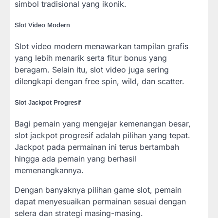
simbol tradisional yang ikonik.
Slot Video Modern
Slot video modern menawarkan tampilan grafis
yang lebih menarik serta fitur bonus yang
beragam. Selain itu, slot video juga sering
dilengkapi dengan free spin, wild, dan scatter.
Slot Jackpot Progresif
Bagi pemain yang mengejar kemenangan besar,
slot jackpot progresif adalah pilihan yang tepat.
Jackpot pada permainan ini terus bertambah
hingga ada pemain yang berhasil
memenangkannya.
Dengan banyaknya pilihan game slot, pemain
dapat menyesuaikan permainan sesuai dengan
selera dan strategi masing-masing.