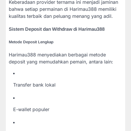
Keberadaan provider ternama ini menjadi jaminan
bahwa setiap permainan di Harimau388 memiliki
kualitas terbaik dan peluang menang yang adil.
Sistem Deposit dan Withdraw di Harimau388
Metode Deposit Lengkap
Harimau388 menyediakan berbagai metode
deposit yang memudahkan pemain, antara lain:
Transfer bank lokal
E-wallet populer